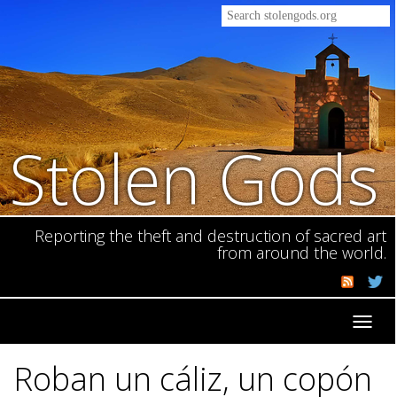
Stolen Gods
Reporting the theft and destruction of sacred art
from around the world.
Toggl
navig
Roban un cáliz, un copón