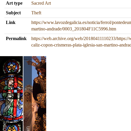
Art type
Sacred Art
Subject
Theft
Link
https://www.lavozdegalicia.es/noticia/ferrol/pontedeu
martino-andrade/0003_201804F11C5996.htm
Permalink
https://web.archive.org/web/20180411110233/https://
caliz-copon-crismeras-plata-iglesia-san-martino-an
Europe