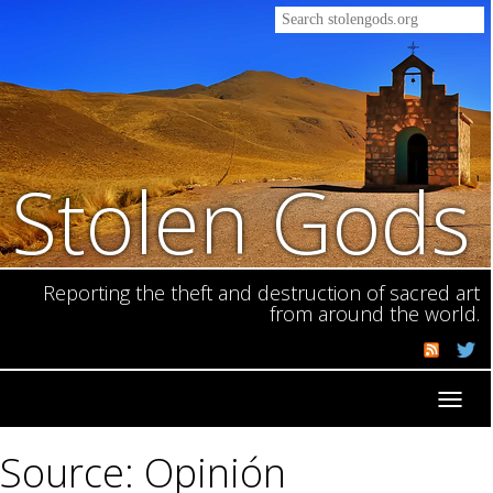
Stolen Gods
Reporting the theft and destruction of sacred art
from around the world.
Toggl
navig
Source: Opinión