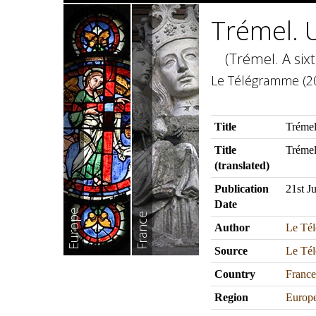
Trémel. U
(Trémel. A six
Le Télégramme (20
Title
Trémel
Title
Trémel
(translated)
Publication
21st J
Date
Europe
France
Author
Le Té
Source
Le Té
Country
France
Region
Europ