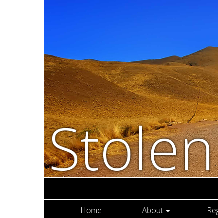
Stole
Home
About
Re