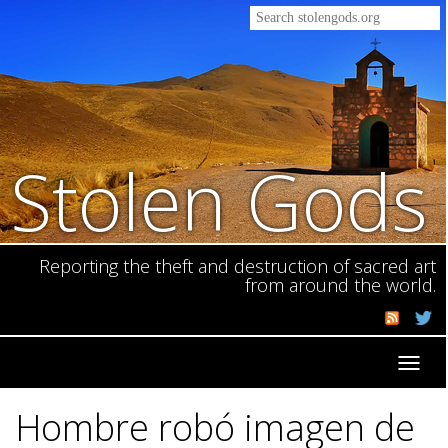
Stolen Gods
Reporting the theft and destruction of sacred art
from around the world.
Toggl
navig
Hombre robó imagen de