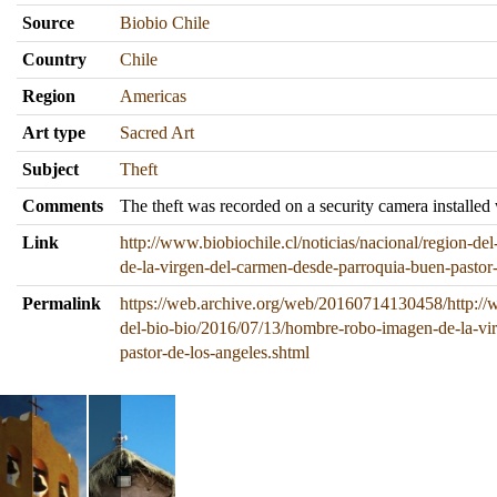
Source
Biobio Chile
Country
Chile
Region
Americas
Art type
Sacred Art
Subject
Theft
Comments
The theft was recorded on a security camera installed 
Link
http://www.biobiochile.cl/noticias/nacional/region-d
de-la-virgen-del-carmen-desde-parroquia-buen-pastor-
Permalink
https://web.archive.org/web/20160714130458/http://ww
del-bio-bio/2016/07/13/hombre-robo-imagen-de-la-vi
pastor-de-los-angeles.shtml