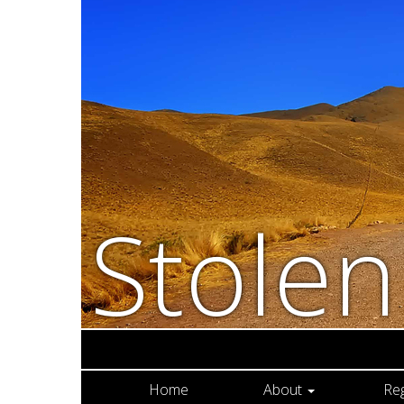
Stole
Home
About
Re