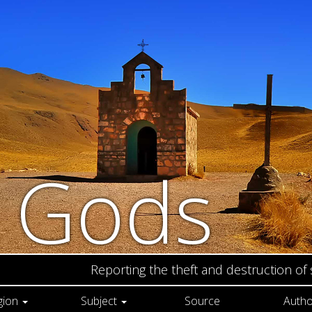
n Gods
Reporting the theft and destruction of
gion
Subject
Source
Autho