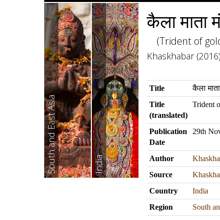
कैला माता म
(Trident of go
Khaskhabar (2016). क
Title
कैला माता
South and East Asia
Title
Trident 
(translated)
Publication
29th No
Date
Author
Khaskha
India
Source
Khaskha
Country
India
Region
South an