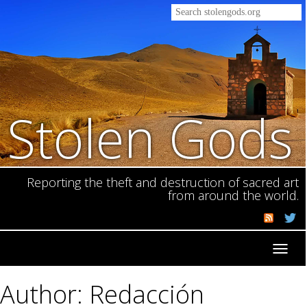
Stolen Gods
Reporting the theft and destruction of sacred art
from around the world.
Toggl
navig
Author: Redacción