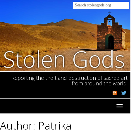
Stolen Gods
Reporting the theft and destruction of sacred art
from around the world.
Toggl
navig
Author: Patrika