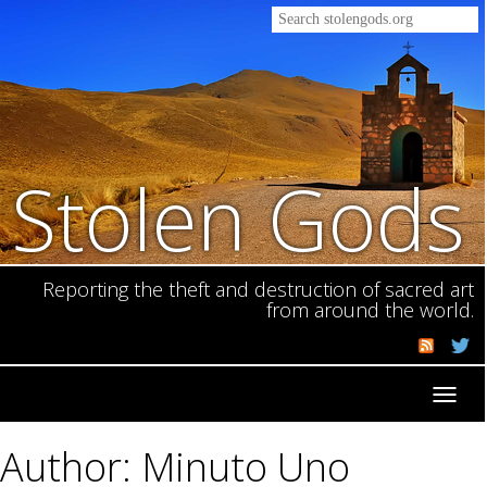
Stolen Gods
Reporting the theft and destruction of sacred art
from around the world.
Toggl
navig
Author: Minuto Uno