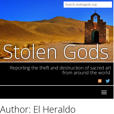
Stolen Gods
Reporting the theft and destruction of sacred art
from around the world.
Toggl
navig
Author: El Heraldo