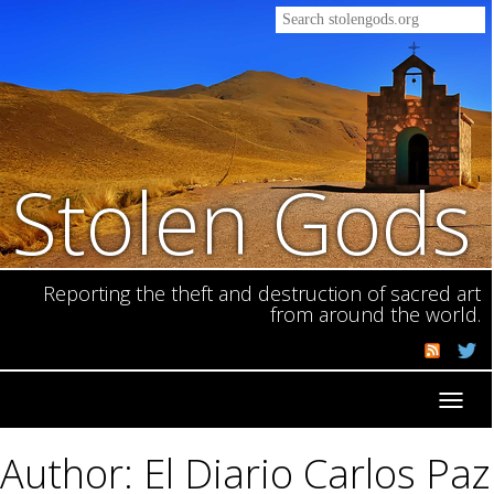
Stolen Gods
Reporting the theft and destruction of sacred art
from around the world.
Toggl
navig
Author: El Diario Carlos Paz