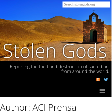
Stolen Gods
Reporting the theft and destruction of sacred art
from around the world.
Toggl
navig
Author: ACI Prensa