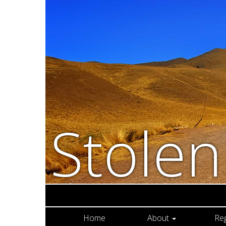
Stole
Home
About
Re