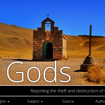
n Gods
Reporting the theft and destruction of
gion
Subject
Source
Autho