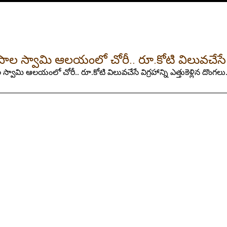
గోపాల స్వామి ఆలయంలో చోరీ.. రూ.కోటి విలువచేసే విగ
ాల స్వామి ఆలయంలో చోరీ.. రూ.కోటి విలువచేసే విగ్రహాన్ని ఎత్తుకెళ్లిన దొంగ