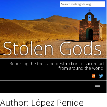
Stolen Gods
Reporting the theft and destruction of sacred art
from around the world.
Toggl
navig
Author: López Penide